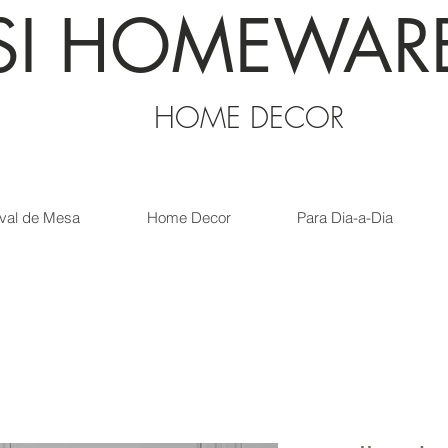
SI HOMEWAR
HOME DECOR
val de Mesa
Home Decor
Para Dia-a-Dia