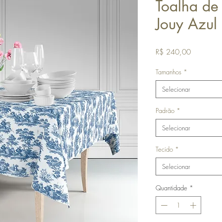
Toalha de 
Jouy Azul
Preço
R$ 240,00
Tamanhos
*
Selecionar
Padrão
*
Selecionar
Tecido
*
Selecionar
Quantidade
*