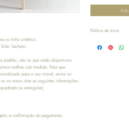
Adic
Política de troca
a ou linho sintético.
Se comprou o nosso prod
irlei Sacheto.
com ele, por favor ent
ATENDIMENTO, pelo wh
Se vc receber produto c
a padrão, são as que estão disponíveis
comprou, poderá solicita
imos toalhas sob medida. Para que
regras:
- A troca deverá ser efe
sonalizado para o seu móvel, envie no
a partir da data do rece
u no nosso chat as seguintes informações:
- Envio deverá ser pelo c
quadrada ou retangular);
- Havendo qualquer indí
mercadoria para o ender
sob a responsabilidade d
 após a confirmação do pagamento.