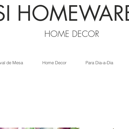
SI HOMEWAR
HOME DECOR
val de Mesa
Home Decor
Para Dia-a-Dia