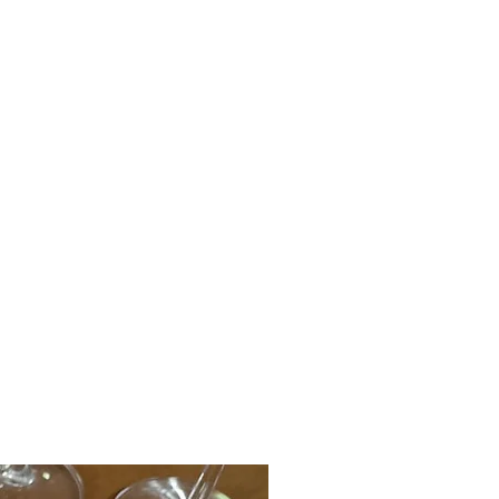
bimento.
orreio.
cio de uso do produto, retornaremos a
eço e não faremos trocas. O frete ficará
o cliente.