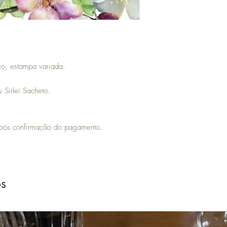
a partir da data do rece
- Envio deverá ser pelo c
- Havendo qualquer indí
mercadoria para o ender
sob a responsabilidade d
co, estampa variada.
 Sirlei Sacheto.
 após confirmação do pagamento.
os