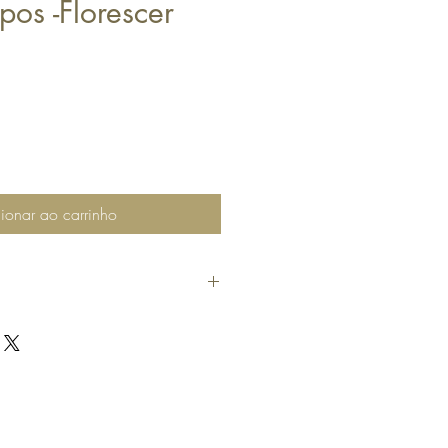
os -Florescer
ionar ao carrinho
uto e por algum motivo não ficou feliz
rar em contato com nossa CENTRAL DE
atsapp.
om defeito ou diferente do que você
r a troca, mas fique atento as seguintes
tuada no prazo de 7 (sete) dias corridos