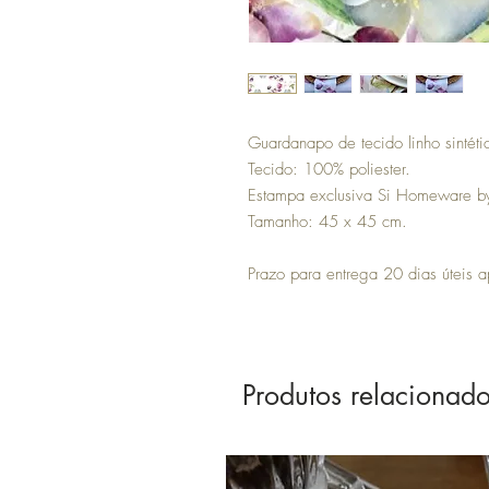
Guardanapo de tecido linho sintéti
Tecido: 100% poliester.
Estampa exclusiva Si Homeware by
Tamanho: 45 x 45 cm.
Prazo para entrega 20 dias úteis
Produtos relacionad