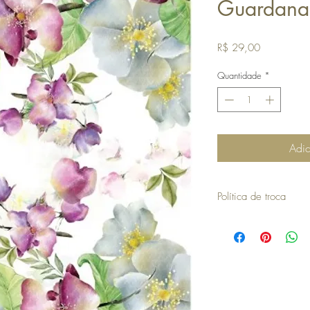
Guardanap
Preço
R$ 29,00
Quantidade
*
Adic
Política de troca
Se comprou o nosso prod
com ele, por favor ent
ATENDIMENTO, pelo wh
Se vc receber produto c
comprou, poderá solicita
regras:
- A troca deverá ser efe