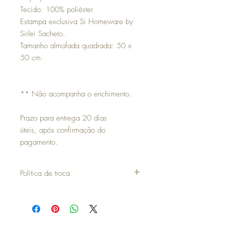
Tecido: 100% poliéster
Estampa exclusiva Si Homeware by
Sirlei Sacheto.
Tamanho almofada quadrada: 50 x
50 cm.
** Não acompanha o enchimento.
Prazo para entrega 20 dias
úteis, após confirmação do
pagamento.
Política de troca
Se comprou o nosso produto e por algum
motivo não ficou feliz com ele, por favor
entrar em contato com nossa CENTRAL DE
ATENDIMENTO, pelo Whatsapp.